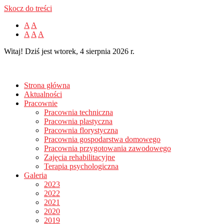
Skocz do treści
A
A
A
A
A
Witaj! Dziś jest wtorek, 4 sierpnia 2026 r.
Strona główna
Aktualności
Pracownie
Pracownia techniczna
Pracownia plastyczna
Pracownia florystyczna
Pracownia gospodarstwa domowego
Pracownia przygotowania zawodowego
Zajęcia rehabilitacyjne
Terapia psychologiczna
Galeria
2023
2022
2021
2020
2019