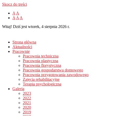
Skocz do treści
A
A
A
A
A
Witaj! Dziś jest wtorek, 4 sierpnia 2026 r.
Strona główna
Aktualności
Pracownie
Pracownia techniczna
Pracownia plastyczna
Pracownia florystyczna
Pracownia gospodarstwa domowego
Pracownia przygotowania zawodowego
Zajęcia rehabilitacyjne
Terapia psychologiczna
Galeria
2023
2022
2021
2020
2019