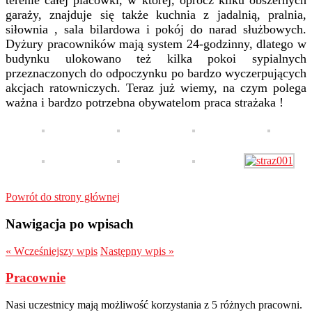
terenie całej placówki, w której, oprócz kilku obszernych
garaży, znajduje się także kuchnia z jadalnią, pralnia,
siłownia , sala bilardowa i pokój do narad służbowych.
Dyżury pracowników mają system 24-godzinny, dlatego w
budynku ulokowano też kilka pokoi sypialnych
przeznaczonych do odpoczynku po bardzo wyczerpujących
akcjach ratowniczych. Teraz już wiemy, na czym polega
ważna i bardzo potrzebna obywatelom praca strażaka !
Powrót do strony głównej
Nawigacja po wpisach
«
Wcześniejszy wpis
Następny wpis
»
Pracownie
Nasi uczestnicy mają możliwość korzystania z 5 różnych pracowni.