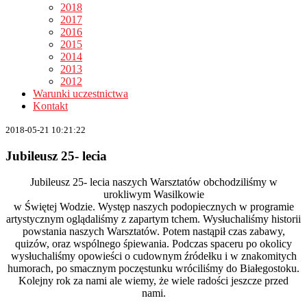
2018
2017
2016
2015
2014
2013
2012
Warunki uczestnictwa
Kontakt
2018-05-21 10:21:22
Jubileusz 25- lecia
Jubileusz 25- lecia naszych Warsztatów obchodziliśmy w
urokliwym Wasilkowie
w Świętej Wodzie. Występ naszych podopiecznych w programie
artystycznym
oglądaliśmy z zapartym tchem.
Wysłuchaliśmy historii
powstania naszych Warsztatów. Potem nastąpił czas zabawy,
quizów, oraz wspólnego śpiewania. Podczas spaceru po okolicy
wysłuchaliśmy opowieści o cudownym źródełku i w znakomitych
humorach, po smacznym poczęstunku wróciliśmy do Białegostoku.
Kolejny rok za nami ale wiemy, że wiele radości jeszcze przed
nami.