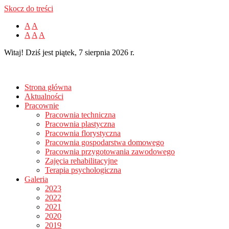
Skocz do treści
A
A
A
A
A
Witaj! Dziś jest piątek, 7 sierpnia 2026 r.
Strona główna
Aktualności
Pracownie
Pracownia techniczna
Pracownia plastyczna
Pracownia florystyczna
Pracownia gospodarstwa domowego
Pracownia przygotowania zawodowego
Zajęcia rehabilitacyjne
Terapia psychologiczna
Galeria
2023
2022
2021
2020
2019